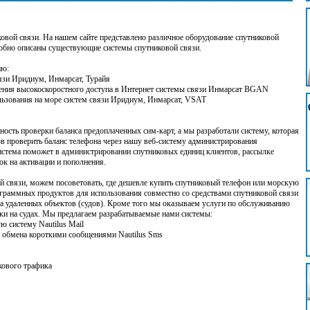
овой связи. На нашем сайте представлено различное оборудование спутниковой
робно описаны существующие системы спутниковой связи.
ию:
язи Иридиум, Инмарсат, Турайя
ения высокоскоростного доступа в Интернет системы связи Инмарсат BGAN
ьзования на море систем связи Иридиум, Инмарсат, VSAT
ость проверки баланса предоплаченных сим-карт, а мы разработали систему, которая
в проверить баланс телефона через нашу веб-систему администрирования
истема поможет в администрировании спутниковых единиц клиентов, рассылке
ок на активации и пополнения.
й связи, можем посоветовать, где дешевле купить спутниковый телефон или морскую
граммных продуктов для использования совместно со средствами спутниковой связи
а удаленных объектов (судов). Кроме того мы оказываем услуги по обслуживанию
ики на судах. Мы предлагаем разрабатываемые нами системы:
ю систему Nautilus Mail
у обмена короткими сообщениями Nautilus Sms
кового трафика