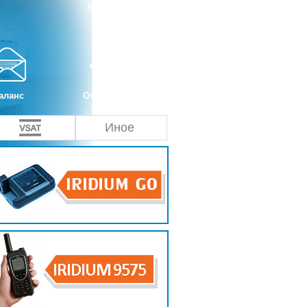
аланс
Отправка СМС
Иное