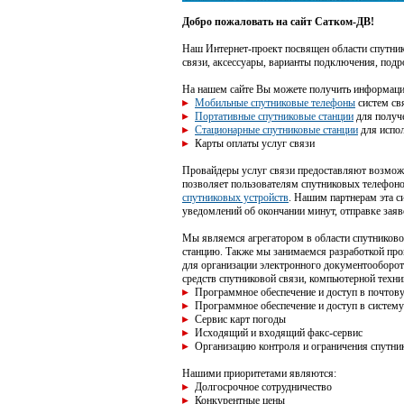
Добро пожаловать на сайт Сатком-ДВ!
Наш Интернет-проект посвящен области спутник
связи, аксессуары, варианты подключения, под
На нашем сайте Вы можете получить информац
Мобильные спутниковые телефоны
систем св
Портативные спутниковые станции
для получ
Стационарные спутниковые станции
для испол
Карты оплаты услуг связи
Провайдеры услуг связи предоставляют возможн
позволяет пользователям спутниковых телефоно
спутниковых устройств
. Нашим партнерам эта с
уведомлений об окончании минут, отправке заяв
Мы являемся агрегатором в области спутниково
станцию. Также мы занимаемся разработкой про
для организации электронного документооборот
средств спутниковой связи, компьютерной техн
Программное обеспечение и доступ в почтову
Программное обеспечение и доступ в систем
Сервис карт погоды
Исходящий и входящий факс-сервис
Организацию контроля и ограничения спутни
Нашими приоритетами являются:
Долгосрочное сотрудничество
Конкурентные цены