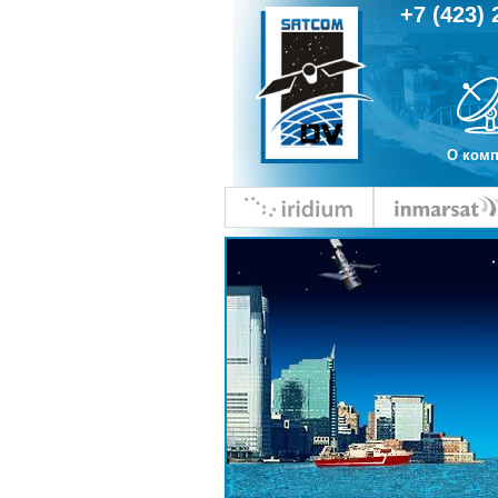
+7 (423) 
О ком