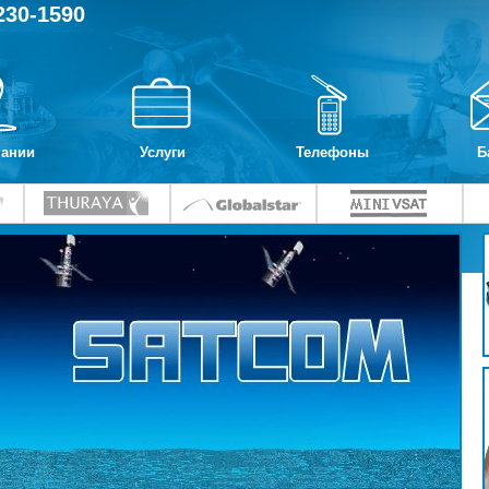
230-1590
пании
Услуги
Телефоны
Б